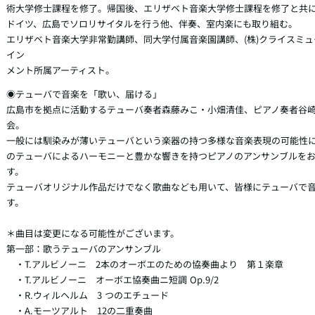
術大学修士課程を修了。帰国後、エリザベト音楽大学修士課程を修了と共に
ドイツ、広島でソロリサイタルを行う他、伴奏、室内楽にも取り組む。

エリザベト音楽大学非常勤講師、同大学付属音楽園講師、(株)クライスミ
イン

メント所属アーティスト。
◉テューバで音楽を「歌い、届ける」

広島市を拠点に活動するテューバ奏者森藤みこ・小畑清佳、ピアノ奏者谷
会。

一般には馴染みが薄いテューバという楽器の持つ多様な音楽表現の可能性
のテューバによるハーモニーと豊かな響きを持つピアノのアンサンブルを
す。

テューバオリジナル作品だけでなく歌曲なども用いて、皆様にテューバで
す。

＊曲目は変更になる可能性がございます。

第一部：歌うテューバのアンサンブル

　・T.アルビノーニ　2本のオーボエのための協奏曲より　第１楽章

　・T.アルビノーニ　オーボエ協奏曲ニ短調 Op.9/2

　・R.ウィルヘルム　3 つのエチュード

　・A.モーツアルト　12の二重奏曲
