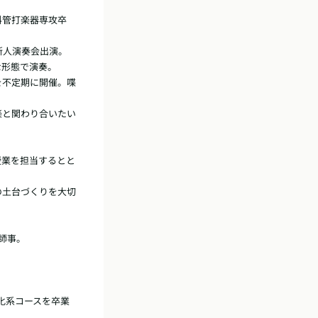
科管打楽器専攻卒
人演奏会出演。

形態で演奏。

意)を不定期に開催。喋
楽と関わり合いたい
授業を担当するとと
の土台づくりを大切
師事。

化系コースを卒業