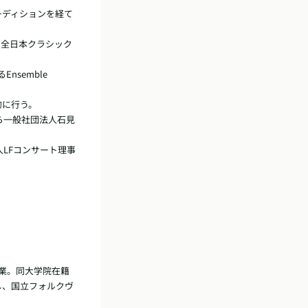
ーディションを経て
AA 全日本クラシック
semble 
に行う。

から一般社団法人石見
LFコンサート理事
業。同大学院在籍

し、国立フォルクヴ