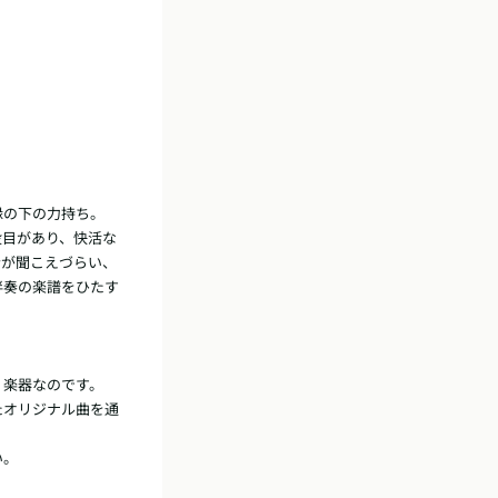
の下の力持ち。

役目があり、快活な
音が聞こえづらい、
伴奏の楽譜をひたす
楽器なのです。

たオリジナル曲を通
。
