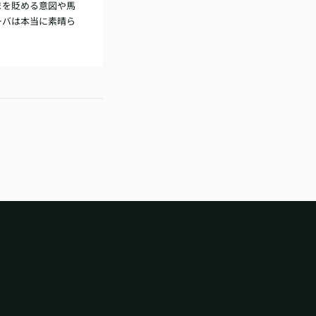
まを貶める意図や馬
ーバは本当に素晴ら