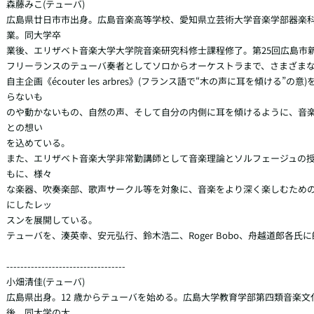
森藤みこ(テューバ)

広島県廿日市市出身。広島音楽高等学校、愛知県立芸術大学音楽学部器楽
業。同大学卒

業後、エリザベト音楽大学大学院音楽研究科修士課程修了。第25回広島市新
フリーランスのテューバ奏者としてソロからオーケストラまで、さまざまな
自主企画《écouter les arbres》(フランス語で“木の声に耳を傾ける”の
らないも

のや動かないもの、自然の声、そして自分の内側に耳を傾けるように、音
との想い

を込めている。

また、エリザベト音楽大学非常勤講師として音楽理論とソルフェージュの
もに、様々

な楽器、吹奏楽部、歌声サークル等を対象に、音楽をより深く楽しむため
にしたレッ

スンを展開している。

テューバを、湊英幸、安元弘行、鈴木浩二、Roger Bobo、舟越道郎各氏に
----------------------------------

小畑清佳(テューバ)

広島県出身。12 歳からテューバを始める。広島大学教育学部第四類音楽文
後、同大学の大
