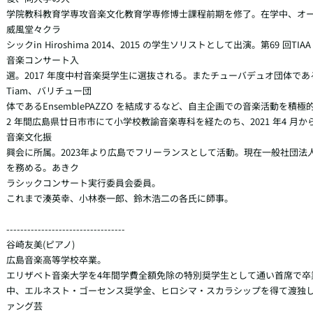
学院教科教育学専攻音楽文化教育学専修博士課程前期を修了。在学中、オ
威風堂々クラ

シックin Hiroshima 2014、2015 の学生ソリストとして出演。第69 回TI
音楽コンサート入

選。2017 年度中村音楽奨学生に選抜される。またチューバデュオ団体であるEn
Tiam、バリチュー団

体であるEnsemblePAZZO を結成するなど、自主企画での音楽活動を積極的
2 年間広島県廿日市市にて小学校教諭音楽専科を経たのち、2021 年4 月
音楽文化振

興会に所属。2023年より広島でフリーランスとして活動。現在一般社団法人
を務める。あきク

ラシックコンサート実行委員会委員。

これまで湊英幸、小林泰一郎、鈴木浩二の各氏に師事。

----------------------------------

谷崎友美(ピアノ)

広島音楽高等学校卒業。

エリザベト音楽大学を4年間学費全額免除の特別奨学生として通い首席で卒
中、エルネスト・ゴーセンス奨学金、ヒロシマ・スカラシップを得て渡独
ァング芸
