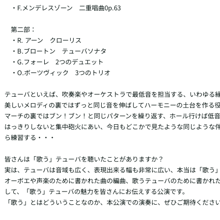
　・F.メンデレスゾーン　二重唱曲0p.63

　第二部：

　・R. アーン　クローリス

　・B.ブロートン　テューバソナタ

　・G.フォーレ　2つのデュエット

　・O.ボーツヴィック　3つのトリオ

テューバといえば、吹奏楽やオーケストラで最低音を担当する、いわゆる縁
美しいメロディの裏ではずっと同じ音を伸ばしてハーモニーの土台を作る
マーチの裏ではブン！ブン！と同じパターンを繰り返す、ホール行けば低
はっきりしないと集中砲火にあい、今日もどこかで見たような同じような
ら練習する・・・

皆さんは「歌う」テューバを聴いたことがありますか？

実は、テューバは音域も広く、表現出来る幅も非常に広い、本当は「歌う」
オーボエや声楽のために書かれた曲の編曲、歌うテューバのために書かれ
して、「歌う」テューバの魅力を皆さんにお伝えする公演です。

「歌う」とはどういうことなのか、本公演での演奏に、ぜひご期待ください