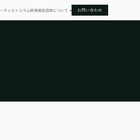
お問い合わせ
ーティスト
コラム
終演報告
団体について
▾