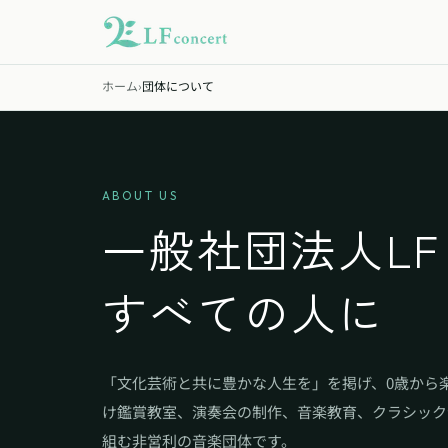
ホーム
›
団体について
ABOUT US
一般社団法人L
すべての人に
「文化芸術と共に豊かな人生を」を掲げ、0歳から
け鑑賞教室、演奏会の制作、音楽教育、クラシック
組む非営利の音楽団体です。