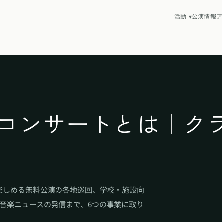
活動
▾
公演情報
ア
Fコンサートとは｜ク
楽しめる無料公演の各地巡回、学校・施設向
音楽ニュースの発信まで、6つの事業に取り