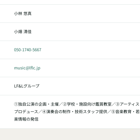
小林 悠真
小畑 清佳
050-1740-5667
music@lflc.jp
LF&Lグループ
①独自公演の企画・主催／②学校・施設向け鑑賞教室／③アーティス
プロデュース／④演奏会の制作・技術スタッフ提供／⑤音楽教育・若
楽情報の発信